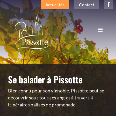
Passer
Actualités
Contact
au
contenu
Toggle
Navigat
DÉCOUVRIR LA COMMUNE
VIVRE À PISSOTTE
Se balader à Pissotte
LA MAIRIE ET VOUS
Bien connu pour son vignoble, Pissotte peut se
INFOS PRATIQUES
découvrir sous tous ses angles à travers 4
itinéraires balisés de promenade.