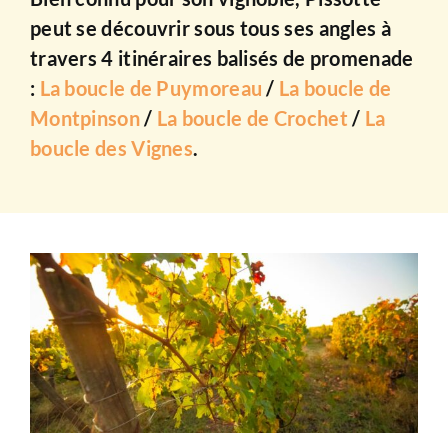
peut se découvrir sous tous ses angles à
travers 4 itinéraires balisés de promenade
:
La boucle de Puymoreau
/
La boucle de
Montpinson
/
La boucle de Crochet
/
La
boucle des Vignes
.