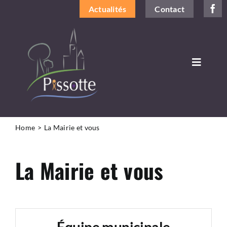
Passer
Actualités
Contact
au
contenu
Toggle
Navigat
DÉCOUVRIR LA COMMUNE
VIVRE À PISSOTTE
Home
La Mairie et vous
LA MAIRIE ET VOUS
La Mairie et vous
INFOS PRATIQUES