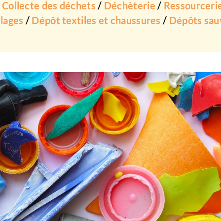
:
Collecte des déchets
/
Déchèterie
/
Ressourceri
llages
/
Dépôt textiles et chaussures
/
Dépôts sau