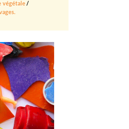
e végétale
/
vages.