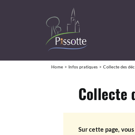
Passer
au
contenu
DÉCOUVRIR LA COMMUNE
Home
Infos pratiques
Collecte des dé
VIVRE À PISSOTTE
Collecte 
LA MAIRIE ET VOUS
INFOS PRATIQUES
Sur cette page, vous 