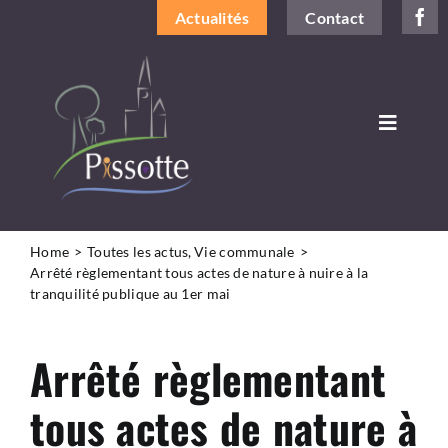
Passer
Actualités
Contact
au
contenu
Toggle
Navigat
DÉCOUVRIR LA COMMUNE
VIVRE À PISSOTTE
Home
Toutes les actus
Vie communale
Arrêté règlementant tous actes de nature à nuire à la
tranquilité publique au 1er mai
LA MAIRIE ET VOUS
Arrêté règlementant
INFOS PRATIQUES
tous actes de nature à