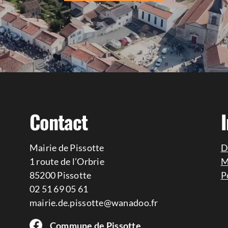
Contact
Mairie de Pissotte
D
1 route de l’Orbrie
M
85200 Pissotte
P
02 51 69 05 61
mairie.de.pissotte@wanadoo.fr
Commune de Pissotte