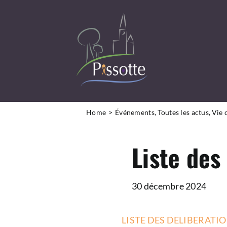
Passer
au
contenu
DÉCOUVRIR LA COMMUNE
Home
Événements
Toutes les actus
Vie
VIVRE À PISSOTTE
Liste des
LA MAIRIE ET VOUS
INFOS PRATIQUES
30 décembre 2024
LISTE DES DELIBERATIO