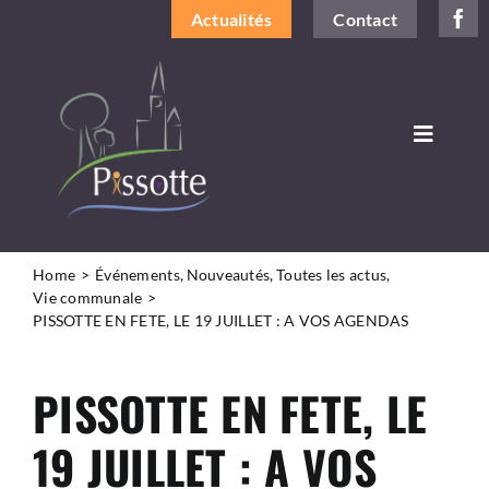
Passer
Actualités
Contact
au
contenu
Toggle
Navigat
DÉCOUVRIR LA COMMUNE
VIVRE À PISSOTTE
Home
Événements
Nouveautés
Toutes les actus
Vie communale
PISSOTTE EN FETE, LE 19 JUILLET : A VOS AGENDAS
LA MAIRIE ET VOUS
PISSOTTE EN FETE, LE
INFOS PRATIQUES
19 JUILLET : A VOS