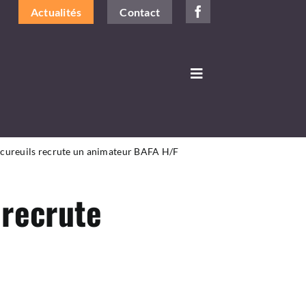
Actualités
Contact
Toggle
Navigation
s Ecureuils recrute un animateur BAFA H/F
 recrute