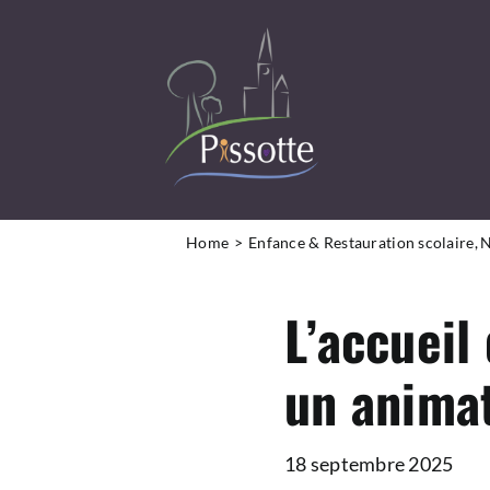
Passer
au
contenu
DÉCOUVRIR LA COMMUNE
Home
Enfance & Restauration scolaire
N
VIVRE À PISSOTTE
L’accueil 
LA MAIRIE ET VOUS
un anima
INFOS PRATIQUES
18 septembre 2025